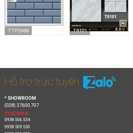
TTP2498
T8101
Hỗ trợ trực tuyến
* SHOWROOM
(028) 37600.707
0938.506.534
0938.509.550