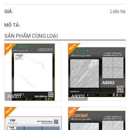
GIÁ:
Liên hệ
MÔ TẢ:
SẢN PHẨM CÙNG LOẠI
New
New
A8001
A8002
New
New