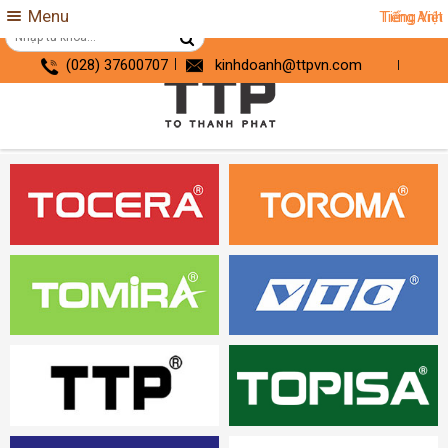
Menu
Tiếng Anh
Tiếng Việt
(028) 37600707
kinhdoanh@ttpvn.com