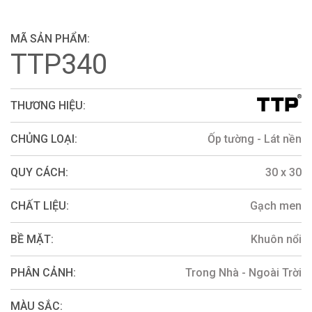
MÃ SẢN PHẨM:
TTP340
THƯƠNG HIỆU:
CHỦNG LOẠI:
Ốp tường - Lát nền
QUY CÁCH:
30 x 30
CHẤT LIỆU:
Gạch men
BỀ MẶT:
Khuôn nổi
PHÂN CẢNH:
Trong Nhà - Ngoài Trời
MÀU SẮC: