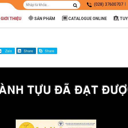
(028) 37600707
GIỚI THIỆU
SẢN PHẨM
CATALOGUE ONLINE
TUY
Zalo
Share
Share