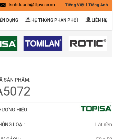
kinhdoanh@ttpvn.com
Tiếng Việt
Tiếng Anh
ỂN DỤNG
HỆ THỐNG PHÂN PHỐI
LIÊN HỆ
Ã SẢN PHẨM:
A5072
HƯƠNG HIỆU:
HỦNG LOẠI:
Lát nền