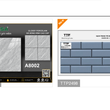
New
TTP2498