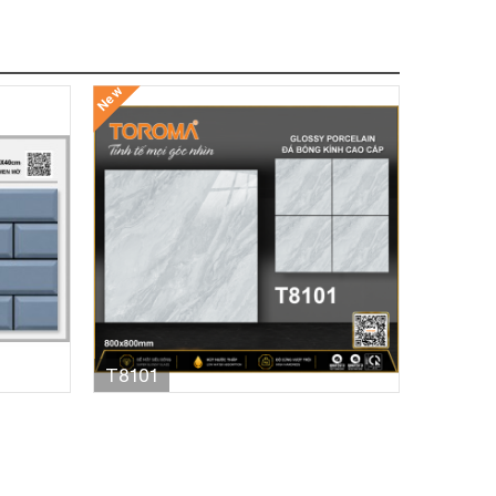
New
T8101