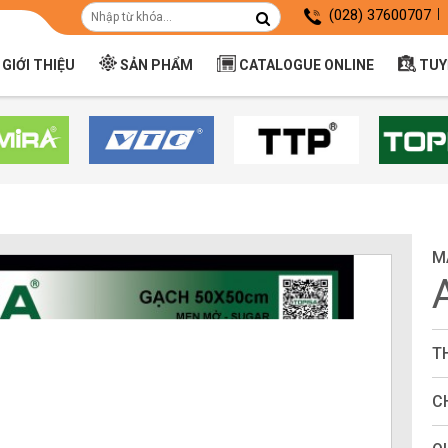
(028) 37600707
GIỚI THIỆU
SẢN PHẨM
CATALOGUE ONLINE
TUY
M
T
C