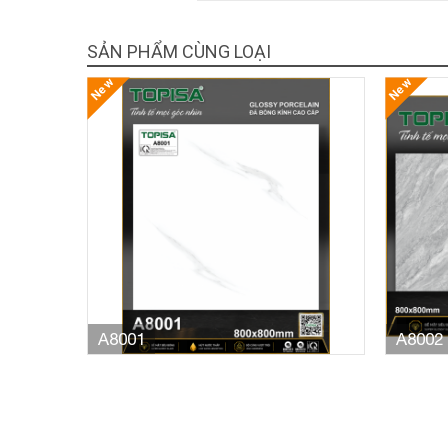
SẢN PHẨM CÙNG LOẠI
New
New
A8001
A8002