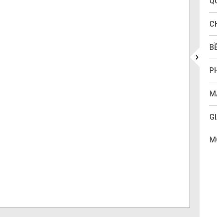
Q
C
B
P
M
GI
M