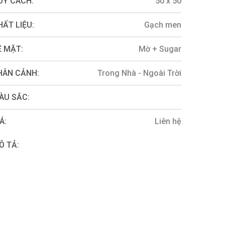
UY CÁCH:
50 x 50
HẤT LIỆU:
Gạch men
Ề MẶT:
Mờ + Sugar
HÂN CẢNH:
Trong Nhà - Ngoài Trời
ÀU SẮC:
Á:
Liên hệ
Ô TẢ: